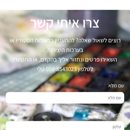
צרו איתי קשר
רוצים לשאול שאלה? להתעניין בפעילות הסטודיו או
בערכות היצירה?
השאירו פרטים ונחזור אליך בהקדם, או התקשרי
לטלפון 050-8543023 טלי
שם מלא
טלפון