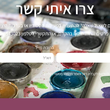
צרו איתי קשר
ם לשאול שאלה? להתעניין בפעילות הסטודיו או בערכות היצי
טים ונחזור אליך בהקדם, או התקשרי לטלפון 050-8543023 טלי
כתובת מייל
הירשם לקבלת דיוור וחומר פרסומי מסטודיו טלירון.