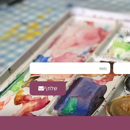
רה?
נושא
שלח\י