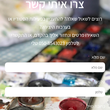
צרו איתי קשר
רוצים לשאול שאלה? להתעניין בפעילות הסטודיו או
בערכות היצירה?
השאירו פרטים ונחזור אליך בהקדם, או התקשרי
לטלפון 050-8543023 טלי
שם מלא
טלפון
כתובת מייל