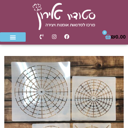
0
₪
0.00