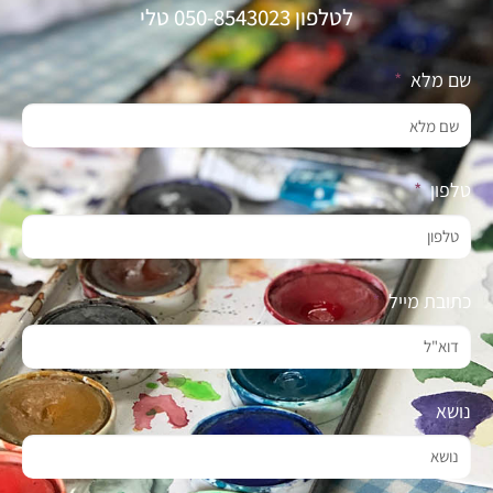
לטלפון 050-8543023 טלי
שם מלא
טלפון
כתובת מייל
נושא