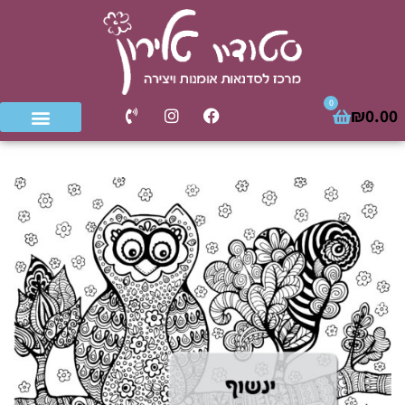
0
₪
0.00